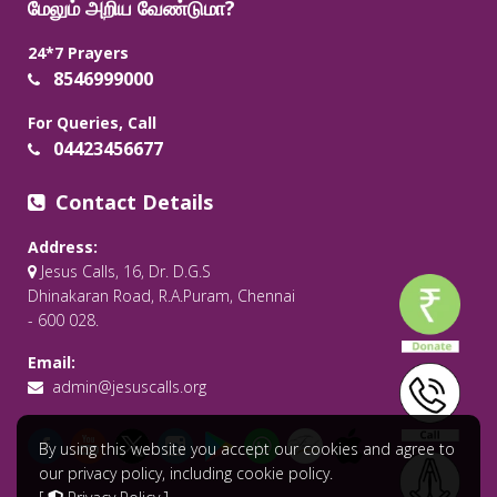
மேலும் அறிய வேண்டுமா?
24*7 Prayers
8546999000
For Queries, Call
04423456677
Contact Details
Address:
Jesus Calls, 16, Dr. D.G.S
Dhinakaran Road, R.A.Puram, Chennai
- 600 028.
Email:
admin@jesuscalls.org
By using this website you accept our cookies and agree to
our privacy policy, including cookie policy.