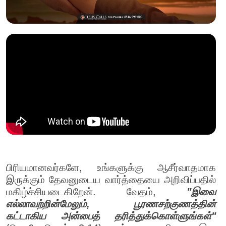
பிரியமானவர்களே, உங்களுக்கு ஆசீர்வாதமாக
இருக்கும் தேவனுடைய வார்த்தையை அறிவிப்பதில்
மகிழ்ச்சியடைகிறேன். வேதம்,
"இவை
எல்லாவற்றின்மேலும், பூரணசற்குணத்தின்
கட்டாகிய அன்பைத் தரித்துக்கொள்ளுங்கள்"