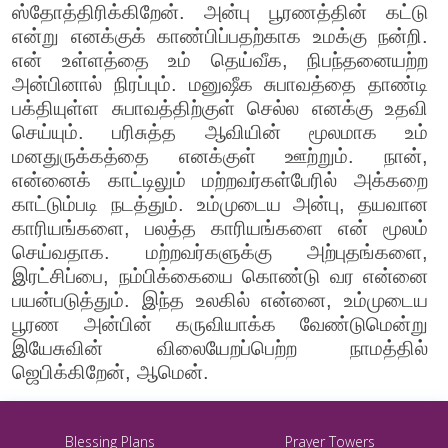
ஸ்தோத்திரிக்கிறேன். அன்பு பூரணத்தின் கட்டு
என்று எனக்குக் காண்பிப்பதற்காக உமக்கு நன்றி.
என் உள்ளத்தை உம் தெய்வீக, நிபந்தனையற்ற
அன்பினால் நிரப்பும். மனுஷீக சுபாவத்தை தாண்டி
பக்தியுள்ள சுபாவத்திற்குள் செல்ல எனக்கு உதவி
செய்யும். பரிசுத்த ஆவியின் மூலமாக உம்
மனதுருக்கத்தை எனக்குள் ஊற்றும். நான்,
என்னைக் காட்டிலும் மற்றவர்கள்பேரில் அக்கறை
காட்டும்படி நடத்தும். உம்முடைய அன்பு, தயவான
காரியங்களை, பலத்த காரியங்களை என் மூலம்
செய்வதாக. மற்றவர்களுக்கு அற்புதங்களை,
இரட்சிப்பை, நம்பிக்கையை கொண்டு வர என்னை
பயன்படுத்தும். இந்த உலகில் என்னை, உம்முடைய
பூரண அன்பின் கருவியாக்க வேண்டுமென்று
இயேசுவின் விலையேறப்பெற்ற நாமத்தில்
ஜெபிக்கிறேன், ஆமென்.
Blessing Plans
Prayer Towers