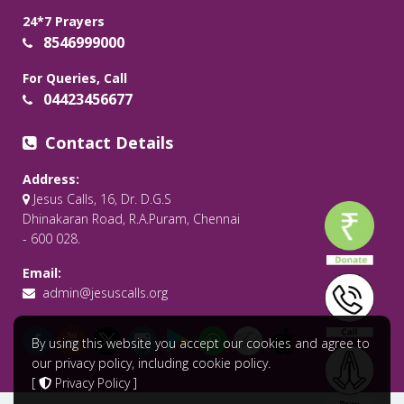
24*7 Prayers
8546999000
For Queries, Call
04423456677
Contact Details
Address:
Jesus Calls, 16, Dr. D.G.S
Dhinakaran Road, R.A.Puram, Chennai
- 600 028.
Email:
admin@jesuscalls.org
By using this website you accept our cookies and agree to
our privacy policy, including cookie policy.
[
Privacy Policy
]