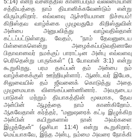
5:14) என்ற வசனத்தில் காணப்படும் வல்லமையான
சத்தியத்தை நாம் தியானிக்கவேண்டும் என்று
விரும்புகிறார். எவ்வளவு ஆச்சரியமான நிச்சயம்!
கிறிஸ்தவ வாழ்க்கை முழுவதுமே கிறிஸ்துவின்
அன்பை அனுபவித்து வாழ்வதில்தான்
கட்டப்பட்டுள்ளது. வேதம், "நாம் தேவனுடைய
பிள்ளைகளென்று அழைக்கப்படுவதினாலே
பிதாவானவர் நமக்குப் பாராட்டின அன்பு எவ்வளவு
பெரிதென்று பாருங்கள்" (1 யோவான் 3:1) என்று
கூறுகிறது. பரம தகப்பன் தம் அன்பை நம்
வாழ்க்கைக்குள் ஊற்றியுள்ளார். ஆண்டவர் இயேசு,
சிலுவையில் தம் ஜீவனைக் கொடுத்து அதை
முழுமையாக விளங்கப்பண்ணினார். அவருடைய
பாடுகள் மற்றும் தியாகத்தின் மூலமாக, தேவ
அன்பின் ஆழத்தை நாம் காண்கிறோம்.
ஆகவேதான் கர்த்தர், "மனுஷரைக் கட்டி இழுக்கிற
அன்பின் கயிறுகளால் நான் அவர்களை
இழுத்தேன்" (ஓசியா 11:4) என்று கூறுகிறார்.
மெய்யாகவே, இந்த அன்பு, நம்மை அவரை நோக்கி