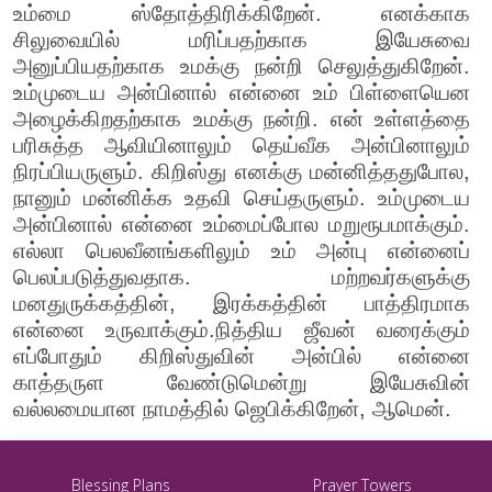
உம்மை ஸ்தோத்திரிக்கிறேன். எனக்காக
சிலுவையில் மரிப்பதற்காக இயேசுவை
அனுப்பியதற்காக உமக்கு நன்றி செலுத்துகிறேன்.
உம்முடைய அன்பினால் என்னை உம் பிள்ளையென
அழைக்கிறதற்காக உமக்கு நன்றி. என் உள்ளத்தை
பரிசுத்த ஆவியினாலும் தெய்வீக அன்பினாலும்
நிரப்பியருளும். கிறிஸ்து எனக்கு மன்னித்ததுபோல,
நானும் மன்னிக்க உதவி செய்தருளும். உம்முடைய
அன்பினால் என்னை உம்மைப்போல மறுரூபமாக்கும்.
எல்லா பெலவீனங்களிலும் உம் அன்பு என்னைப்
பெலப்படுத்துவதாக. மற்றவர்களுக்கு
மனதுருக்கத்தின், இரக்கத்தின் பாத்திரமாக
என்னை உருவாக்கும்.நித்திய ஜீவன் வரைக்கும்
எப்போதும் கிறிஸ்துவின் அன்பில் என்னை
காத்தருள வேண்டுமென்று இயேசுவின்
வல்லமையான நாமத்தில் ஜெபிக்கிறேன், ஆமென்.
Blessing Plans
Prayer Towers