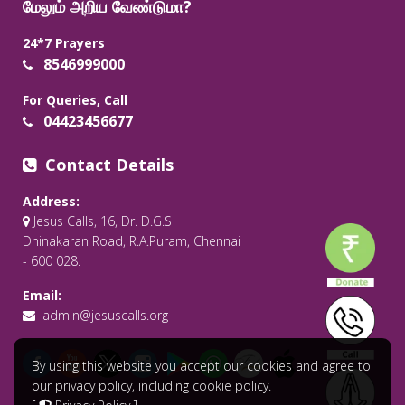
மேலும் அறிய வேண்டுமா?
24*7 Prayers
8546999000
For Queries, Call
04423456677
Contact Details
Address:
Jesus Calls, 16, Dr. D.G.S
Dhinakaran Road, R.A.Puram, Chennai
- 600 028.
Email:
admin@jesuscalls.org
By using this website you accept our cookies and agree to
our privacy policy, including cookie policy.