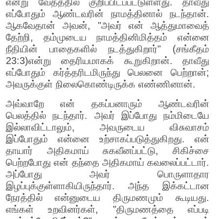
என்று வேதத்தில் குறிப்பிடப்பட்டுள்ளது. தாவீது
எப்போதும் ஆண்டவரின் நாமத்தினால் நடந்தான்.
ஆகவேதான் அவன், "அவர் என் ஆத்துமாவைத்
தேற்றி, தம்முடைய நாமத்தினிமித்தம் என்னை
நீதியின் பாதைகளில் நடத்துகிறார்" (சங்கீதம்
23:3)என்று தைரியமாகக் கூறுகிறான். தாவீது
எப்போதும் கர்த்தரிடமிருந்து பெலனை பெற்றான்;
அவருக்குள் நிலைகொண்டிருக்க எண்ணினான்.
அவ்வாறே என் தகப்பனாரும் ஆண்டவரின்
பெலத்தில் நடந்தார். அவர் இப்போது நம்மிடையே
இல்லாவிட்டாலும், அவருடைய விசுவாசம்
இப்போதும் என்னை உற்சாகப்படுத்துகிறது. என்
தாயார் அதிகமாய் சுகவீனப்பட்டு, சிகிச்சை
பெற்றபோது என் தந்தை அதிகமாய் கவலைப்பட்டார்.
அப்போது அவர் பொருளாதார
இழப்புக்குள்ளாகியிருந்தார். அந்த இக்கட்டான
நேரத்தில் என்னுடைய திருமணமும் கூடியது.
எங்கள் உறவினர்கள், "திருமணத்தை எப்படி