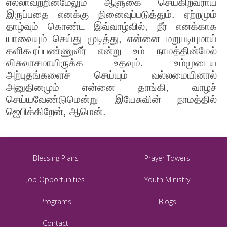
எல்லாவற்றின்மேலும் ஆளுகை செய்கிறவராய்
இருப்பதை எனக்கு நினைவுப்படுத்தும். ஏற்றமும்
தாழ்வும் கொண்ட இவ்வாழ்வில், நீர் எனக்காக
யாவையும் செய்து முடித்து, என்னை மறுபடியுமாய்
களிகூரப்பண்ணுவீர் என்று உம் நாமத்தின்மேல்
விசுவாசமாயிருக்க உதவும். உம்முடைய
அற்புதங்களைச் செய்யும் வல்லமையினால்
அனுதினமும் என்னை தாங்கி, வாழச்
செய்யவேண்டுமென்று இயேசுவின் நாமத்தில்
ஜெபிக்கிறேன், ஆமென்.
Blessing Plans
Prayer Towers
Job Opportunities
Youth Ministry
Programs
Blogs
Contact