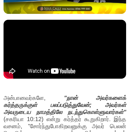
அன்பானவர்களே,
"நான் அவர்களைக்
கர்த்தருக்குள் பலப்படுத்துவேன்; அவர்கள்
அவருடைய நாமத்திலே நடந்துகொள்ளுவார்கள்"
(சகரியா 10:12) என்று கர்த்தர் கூறுகிறார். இந்த
வசனம், "சோர்ந்துபோகிறவனுக்கு அவர் பெலன்