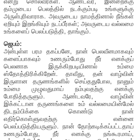
என்று சொல்வீர்கள். ஆண்டவர், இன்றைக்கு
தம்முடைய பெலத்தில் நடக்கும்படி உங்களுக்கு
அருள்புரிவாராக. அவருடைய நாமத்தினால் நீங்கள்
ஏறியும் இறங்கியும் நடப்பீர்கள்; அவருடைய வல்லமை
உங்களைப் பெலப்படுத்தி, தாங்கும்.
ஜெபம்:
அன்புள்ள பரம தகப்பனே, நான் பெலவீனமாகவும்
களைப்பாகவும் உணரும்போது நீர் எனக்குப்
பெலனாக இருக்கிறபடியினால் உம்மை
ஸ்தோத்திரிக்கிறேன். தாவீது, தன் வாழ்வின்
இருளான தருணங்களில் செய்ததுபோல, நானும்
உம்மை முழுவதுமாய் நம்புவதற்கு எனக்கு
போதித்தருளும். ஆண்டவரே, வாழ்வின்
இக்கட்டான தருணங்களை உம் வல்லமையின்மேல்
திடநம்பிக்கை கொண்டு நான்
எதிர்கொள்ளுவதற்கு என்னை
பெலப்படுத்தியருளும். நான் தோற்கடிக்கப்பட்டதாய்
உணரும்போது, நீர் எனக்கு நங்கூரமாய்,