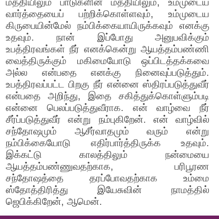
மத்தியிலும் பாடுகளின் மத்தியிலும், உம்முடைய
வார்த்தையைப் பற்றிக்கொள்ளவும், உம்முடைய
கிருபையின்மேல் நம்பிக்கையாயிருக்கவும் எனக்கு
உதவும். நான் இப்போது அனுபவிக்கும்
உபத்திரவங்கள் நீர் எனக்கென்று ஆயத்தம்பண்ணி
வைத்திருக்கும் மகிமையோடு ஒப்பிடத்தக்கவை
அல்ல என்பதை எனக்கு நினைவுப்படுத்தும்.
உபத்திரவப்பட்ட பிறகு நீர் என்னை ஸ்திரப்படுத்துவீர்
என்பதை அறிந்து, இதை சகித்துக்கொள்ளும்படி
என்னை பெலப்படுத்துவீராக. என் வாழ்வை நீர்
சீர்ப்படுத்துவீர் என்று நம்புகிறேன். என் வாழ்வில்
சந்தோஷமும் ஆசீர்வாதமும் வரும் என்று
நம்பிக்கையோடு எதிர்பார்த்திருக்க உதவும்.
இக்கட்டு காலத்திலும் நன்மையை
ஆயத்தம்பண்ணுவதற்காக, பரிபூரண
சந்தோஷத்தை தரப்போவதற்காக உம்மை
ஸ்தோத்திரித்து இயேசுவின் நாமத்தில்
ஜெபிக்கிறேன், ஆமென்.