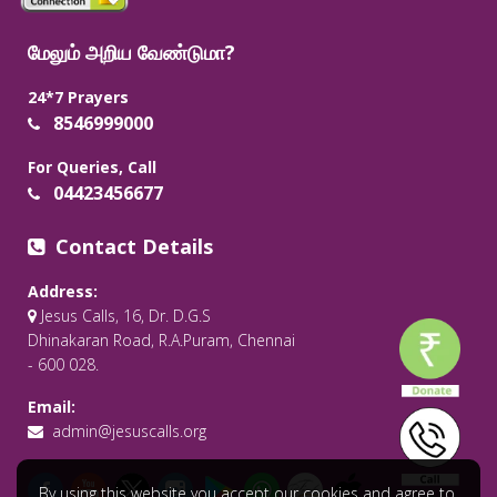
மேலும் அறிய வேண்டுமா?
24*7 Prayers
8546999000
For Queries, Call
04423456677
Contact Details
Address:
Jesus Calls, 16, Dr. D.G.S
Dhinakaran Road, R.A.Puram, Chennai
- 600 028.
Email:
admin@jesuscalls.org
By using this website you accept our cookies and agree to