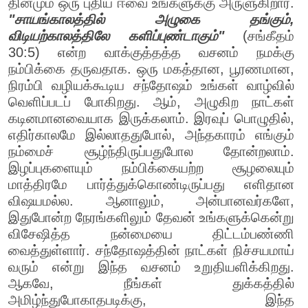
தினமும் ஒரு புதிய ஈவை உங்களுக்கு அருளுகிறார்.
"சாயங்காலத்தில் அழுகை தங்கும்,
விடியற்காலத்திலே களிப்புண்டாகும்"
(சங்கீதம்
30:5) என்ற வாக்குத்தத்த வசனம் நமக்கு
நம்பிக்கை தருவதாக. ஒரு மகத்தான, பூரணமான,
நிரம்பி வழியக்கூடிய சந்தோஷம் உங்கள் வாழ்வில்
வெளிப்படப் போகிறது. ஆம், அழுகிற நாட்கள்
கடினமானவையாக இருக்கலாம். இரவுப் பொழுதில்,
எதிர்காலமே இல்லாததுபோல், அந்தகாரம் எங்கும்
நம்மைச் சூழ்ந்திருப்பதுபோல தோன்றலாம்.
இழப்புகளையும் நம்பிக்கையற்ற சூழலையும்
மாத்திரமே பார்த்துக்கொண்டிருப்பது எளிதான
விஷயமல்ல. ஆனாலும், அன்பானவர்களே,
இதுபோன்ற நேரங்களிலும் தேவன் உங்களுக்கென்று
விசேஷித்த நன்மையை திட்டம்பண்ணி
வைத்துள்ளார். சந்தோஷத்தின் நாட்கள் நிச்சயமாய்
வரும் என்று இந்த வசனம் உறுதியளிக்கிறது.
ஆகவே, நீங்கள் துக்கத்தில்
அமிழ்ந்துபோகாதபடிக்கு, இந்த