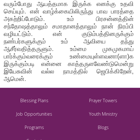
வரும்போது ஆயத்தமாக இருக்க எனக்கு உதவி
செய்யும். என் வாழ்க்கையிலிருந்து பாவ பாரத்தை
அகற்றிப்போடும். உம் பிரசன்னத்தின்
சந்தோஷத்தாலும் சமாதானத்தாலும் நான் நிரம்பி
வழியட்டும். என் குடும்பத்தினருக்கும்
நண்பர்களுக்கும் உம் ஆவியை தந்து
ஆசீர்வதித்தருளும். உம்மை முகமுகமாய்
பார்க்கும்வரைக்கும் உண்மையுள்ளவனா(ளா)க
இருக்கும்படி என்னை காத்தருளவேண்டுமென்று
இயேசுவின் வல்ல நாமத்தில் ஜெபிக்கிறேன்,
ஆமென்.
Blessing Plans
Prayer Towers
Job Opportunities
Youth Ministry
Programs
Blogs