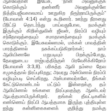
ஆகவேதான் இயேசு, "நான் அவனுக்குக்
கொடுக்கும் தண்ணீர் அவனுக்குள்ளே
நித்தியஜீவகாலமாய் ஊறுகிற நீரூற்றாயிருக்கும்"
(யோவான் 4:14) என்று கூறினார். ஊற்று நீரானது
பீறிட்டு தொடர்ந்து பாய்வதுபோல, நமக்குள்
இருக்கும் கிறிஸ்துவின் ஜீவன், நிரம்பி வழியும்
சந்தோஷத்தையும் சமாதானத்தையும் நமக்குக்
கொடுக்கும். இயேசுவல்லாமல், மக்கள் பாவத்தின்
பாரத்தினால் நசுக்கப்படுகிறார்கள்; நாம்
ஆவியினாலே மறுபடியும் பிறக்கும்போது,
தேவனுடைய ராஜ்யத்திற்குள் பிரவேசிக்கிறோம்
(யோவான் 3:3,8). பரிசுத்த ஆவி நம்மை தேவ
சமுகத்தால் நிரப்புகிறது; அவரது அன்பினால் நிரம்பி
வழியும்படி செய்கிறது. அன்பானவர்களே, நீங்கள்
கேட்டுகொண்டால் மட்டும் இன்றைக்கு தம்
ஆவியினால் உங்களை நிரப்புவதற்கு ஆண்டவர்
ஆயத்தமாயிருக்கிறார். தங்கள் தீவட்டிகளில்
எண்ணெய் நிரப்பி ஆயத்தமாக இருந்த புத்தியுள்ள
ஐந்து கன்னிகைகளைக் குறித்து நமக்கு