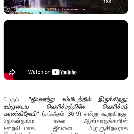
வேதம்,
"ஜீவஊற்று உம்மிடத்தில் இருக்கிறது;
உம்முடைய வெளிச்சத்திலே வெளிச்சம்
காண்கிறோம்"
(சங்கீதம் 36:9) என்று கூறுகிறது.
தேவன்தாமே சகல ஆசீர்வாதங்களின்
உறைவிடமாக, ஜீவனை அருளுகிறவராக