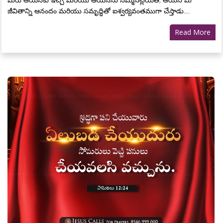
జీవితాన్ని ఆనందం మరియు సమృద్ధితో ఐశ్వర్యవంతముగా చేస్తాడు....
Read More