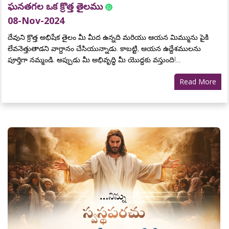
ఘనతగల ఒక క్రొత్త తైలము
08-Nov-2024
దేవుని క్రొత్త అభిషేక తైలం మీ మీద ఉన్నది మరియు ఆయన మిమ్మును పైకి
లేవనెత్తుతాడని వాగ్దానం చేసియున్నాడు. కాబట్టి, ఆయన ఉద్దేశములను
పూర్తిగా నమ్మండి. అప్పుడు మీ అభివృద్ధి మీ యొద్దకు వస్తుంది!...
Read More