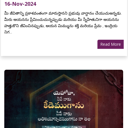
16-Nov-2024
మీ జీవితాన్ని ప్రకాశవంతంగా మారుస్తానని ప్రభువు వాగ్దానం చేయుచుఆన్నడు.
మీరు ఆయనను ప్రేమించుచున్నప్పుడు మరియు మీ స్నేహితునిగా ఆయనను
హత్తుకొని జీవించినప్పుడు, ఆయన మిమ్మును శక్తి మరియు ప్రేమ , ఇంద్రియ
నిగ...
Read More