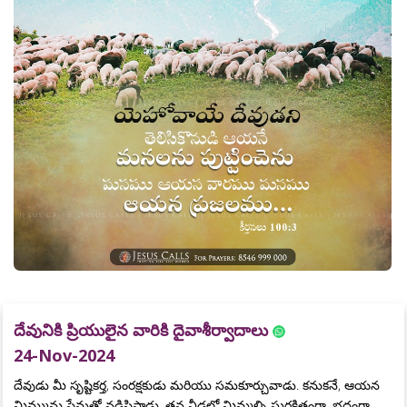
దేవునికి ప్రియులైన వారికి దైవాశీర్వాదాలు
24-Nov-2024
దేవుడు మీ సృష్టికర్త, సంరక్షకుడు మరియు సమకూర్చువాడు. కనుకనే, ఆయన
మిమ్మును ప్రేమతో నడిపిస్తాడు, తన నీడలో మిమ్మల్ని సురక్షితంగా, భద్రంగా