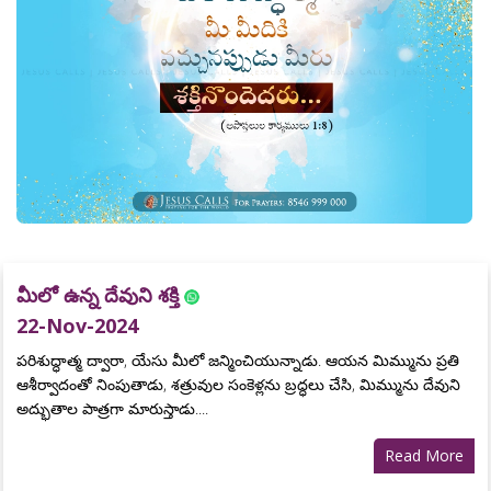
మీలో ఉన్న దేవుని శక్తి
22-Nov-2024
పరిశుద్ధాత్మ ద్వారా, యేసు మీలో జన్మించియున్నాడు. ఆయన మిమ్మును ప్రతి
ఆశీర్వాదంతో నింపుతాడు, శత్రువుల సంకెళ్లను బ్రద్ధలు చేసి, మిమ్మును దేవుని
అద్భుతాల పాత్రగా మారుస్తాడు....
Read More