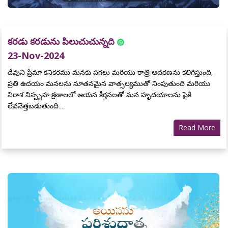
కరడు కరడును పిలుచుచున్నది
23-Nov-2024
దేవుని ప్రేమా కనికరము మనకు పగలు మరియు రాత్రి ఆదరణను కలిగిస్తుంది,
ప్రతి ఉదయం మనలను నూతనమైన వాత్సల్యముతో నింపుతుంది మరియు
నిరాశ నిస్పృహ క్షణాలలో ఆయన కీర్తనలతో మన హృదయాలను పైకి
లేవనెత్తబడుతుంది....
Read More