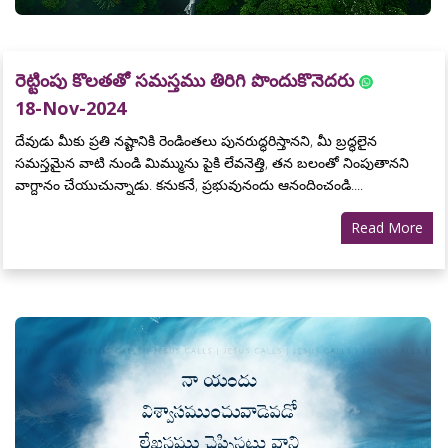
రెట్టింపు కొలతతో సమస్తము తిరిగి పొందుకొనెదరు
18-Nov-2024
దేవుడు మీకు ప్రతి నష్టానికి రెండింతలు పునరుద్ధరిస్తానని, మీ బ్రద్ధలైన
సమస్తమైన వాటి నుండి మిమ్మును పైకి లేవనెత్తి, తన బలంతో నింపుతానని
వాగ్దానం చేయుచున్నాడు. కనుకనే, ప్రభువునందు ఆనందించండి....
Read More