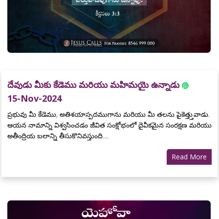
దేవుడు మీకు కేడెము మరియు మహిమయై ఉన్నాడు
15-Nov-2024
ప్రభువు మీ కేడెము, అతిశయాస్పదముగాను మరియు మీ తలను పైకెత్త్తువాడు.
ఆయన నామాన్ని విశ్వసించడం జీవిత సంక్షోభంలో దైవీకమైన సంరక్షణ మరియు
అతీంద్రియ బలాన్ని తీసుకొనివస్తుంది....
Read More