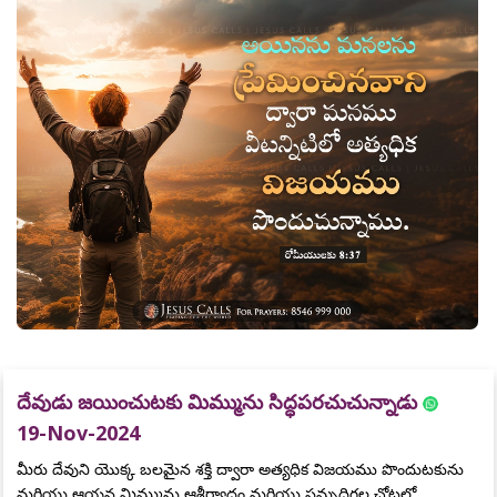
దేవుడు జయించుటకు మిమ్మును సిద్ధపరచుచున్నాడు
19-Nov-2024
మీరు దేవుని యొక్క బలమైన శక్తి ద్వారా అత్యధిక విజయము పొందుటకును
మరియు ఆయన మిమ్మును ఆశీర్వాదం మరియు సమృద్ధిగల చోట్లలో