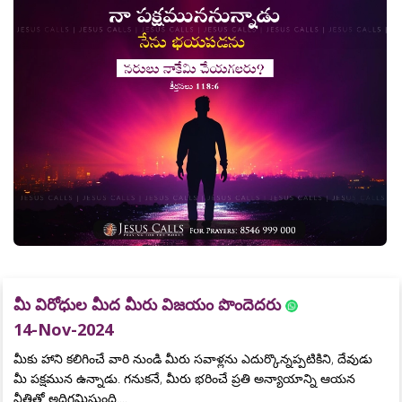
మీ విరోధుల మీద మీరు విజయం పొందెదరు
14-Nov-2024
మీకు హాని కలిగించే వారి నుండి మీరు సవాళ్లను ఎదుర్కొన్నప్పటికిని, దేవుడు
మీ పక్షమున ఉన్నాడు. గనుకనే, మీరు భరించే ప్రతి అన్యాయాన్ని ఆయన
నీతితో అధిగమిస్తుంది....