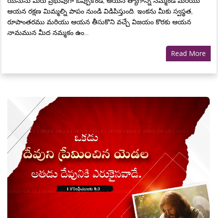
యేసును మీరు ప్రభువుగా ఒప్పుకోండి, ఆయన త్యాగాన్ని నమ్మండి మరియు
ఆయన రక్షణ మిమ్మల్ని పాపం నుండి విడిపిస్తుంది. ఇంకను మీకు స్వస్థత,
రూపాంతరము మరియు ఆయన తీసుకొని వచ్చే విజయం కొరకు ఆయన
నామమున మీద నమ్మకం ఉం...
Read More