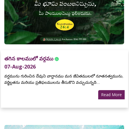
తగిన కాలములో వర్గము
07-Aug-2026
వర్షమును గురించిన దేవుని వాగ్దానము మన జీవితములలో నూతనత్వమును,
వర్థిల్లతను మరియు ప్రతిఫలములను తీసుకొని వచ్చుచున్నది....
Read More