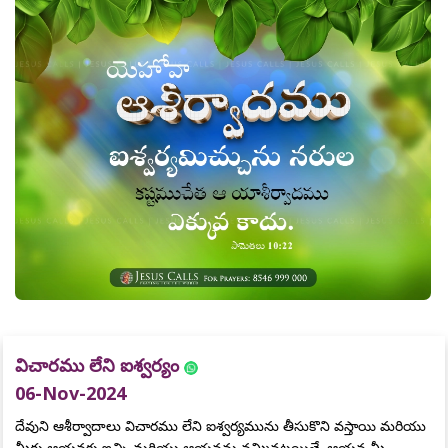
విచారము లేని ఐశ్వర్యం
06-Nov-2024
దేవుని ఆశీర్వాదాలు విచారము లేని ఐశ్వర్యమును తీసుకొని వస్తాయి మరియు
మీరు ఆయనకు ఇచ్చి మరియు ఆయనను నమ్మినట్లయితే, ఆయన మీ