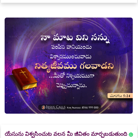
యేసును విశ్వసించుట వలన మీ జీవితం మార్చబడుతుంది