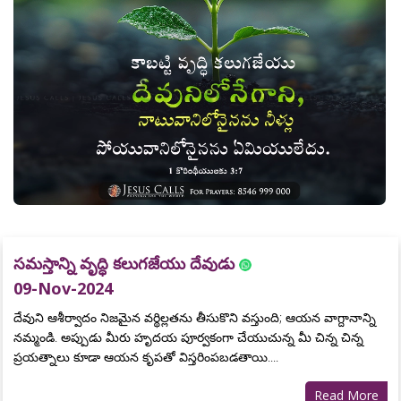
సమస్తాన్ని వృద్ధి కలుగజేయు దేవుడు
09-Nov-2024
దేవుని ఆశీర్వాదం నిజమైన వర్థిల్లతను తీసుకొని వస్తుంది; ఆయన వాగ్దానాన్ని
నమ్మండి. అప్పుడు మీరు హృదయ పూర్వకంగా చేయుచున్న మీ చిన్న చిన్న
ప్రయత్నాలు కూడా ఆయన కృపతో విస్తరింపబడతాయి....
Read More