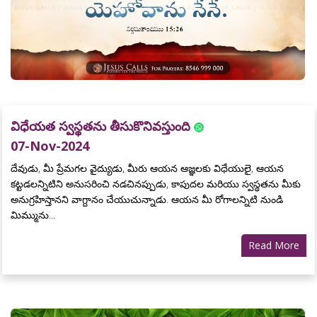
విధేయత స్వస్థతను తీసుకొనివస్తుంది
07-Nov-2024
దేవుడు, మీ ప్రేమగల వైద్యుడు, మీరు ఆయన ఆజ్ఞలకు విధేయులై, ఆయన
కట్టడలన్నిటిని అనుసరించి నడచినప్పుడు, కాపుదల మరియు స్వస్థతను మీకు
అనుగ్రహిస్తానని వాగ్దానం చేయుచున్నాడు. ఆయన మీ రోగాలన్నిటి నుండి
మిమ్మును...
Read More