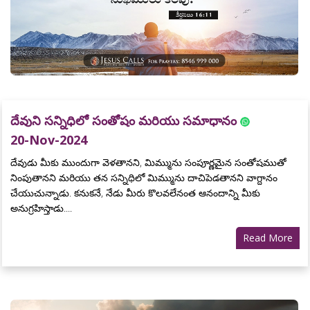
దేవుని సన్నిధిలో సంతోషం మరియు సమాధానం
20-Nov-2024
దేవుడు మీకు ముందుగా వెళతానని, మిమ్మును సంపూర్ణమైన సంతోషముతో
నింపుతానని మరియు తన సన్నిధిలో మిమ్మును దాచిపెడతానని వాగ్దానం
చేయుచున్నాడు. కనుకనే, నేడు మీరు కొలవలేనంత ఆనందాన్ని మీకు
అనుగ్రహిస్తాడు....
Read More