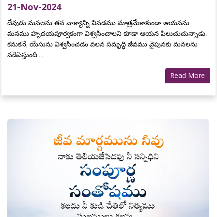
21-Nov-2024
దేవుడు మనలను తన వాక్యాన్ని వినడము మాత్రమేకాకుండా ఆయనను
మనము హృదయపూర్వకంగా విశ్వసించాలని కూడా ఆయన పిలుచుచున్నాడు.
కనుకనే, యేసును విశ్వసించడం వలన సమృద్ధి జీవము వైపునకు మనలను
నడిపిస్తుంది....
Read More