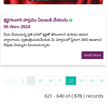
శ్రద్ధగలవారి హస్తము ఏలుబడి చేయును
05-Nov-2024
మీరు చేయుచున్న ప్రతి పనిలో శ్రద్ధతో జీవించాలని మరియు ఆయన
వాగ్దానాలను స్వతంత్రించుకునేందుకు మీ విశ్వాసంలో స్థిరంగా నిలిచి ఉండాలని
దేవుడు మిమ్మును పిలుచుచున్నాడు....
Read More
‹
1
2
...
29
30
31
32
33
34
35
621 - 640 of ( 878 ) records