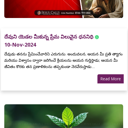
దేవుని యెడల మీకున్న ప్రేమ విలువైన ధననిధి
10-Nov-2024
దేవుడు తనను ప్రేమించేవారిని ఎరుగును. అందువలన, ఆయన మీ ప్రతి త్యాగం
మరియు విశ్వాసం ద్వారా జరిగించే క్రియలను ఆయన గుర్తిస్తాడు; ఆయన మీ
జీవితం కొరకు తన ప్రణాళికలను తప్పకుండా నెరవేరుస్తాడు....
Read More