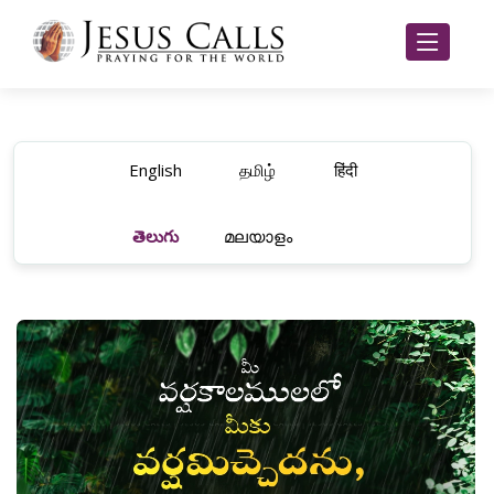
English
தமிழ்
हिंदी
తెలుగు
മലയാളം