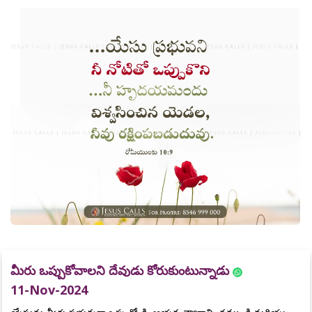
మీరు ఒప్పుకోవాలని దేవుడు కోరుకుంటున్నాడు
11-Nov-2024