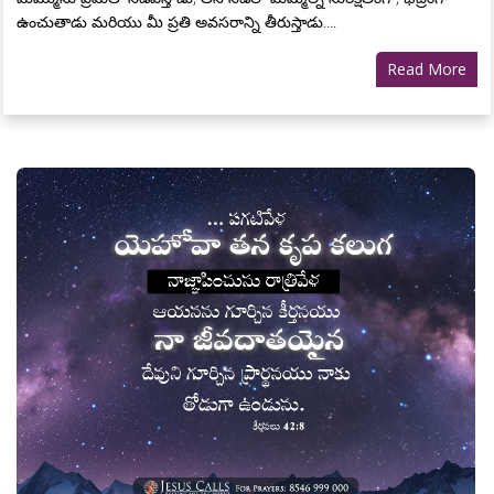
ఉంచుతాడు మరియు మీ ప్రతి అవసరాన్ని తీరుస్తాడు....
Read More