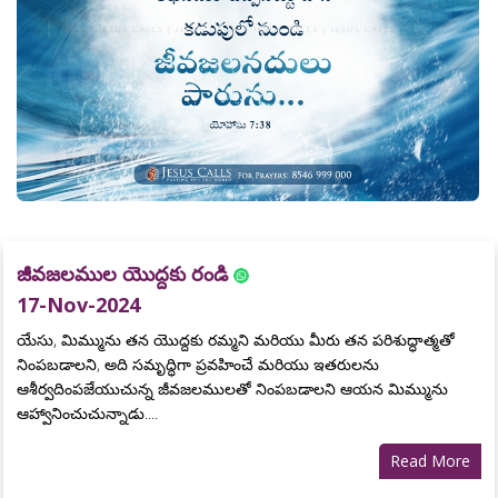
జీవజలముల యొద్దకు రండి
17-Nov-2024
యేసు, మిమ్మును తన యొద్దకు రమ్మని మరియు మీరు తన పరిశుద్ధాత్మతో
నింపబడాలని, అది సమృద్ధిగా ప్రవహించే మరియు ఇతరులను
ఆశీర్వదింపజేయుచున్న జీవజలములతో నింపబడాలని ఆయన మిమ్మును
ఆహ్వానించుచున్నాడు....
Read More