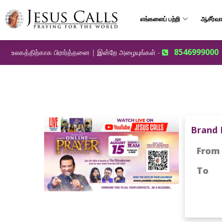
எங்களைப் பற்றி
ஆசீர்வா
8546999000
உலகத்திற்காக பிரார்த்தனை | இன்றே அழையுங்கள் -
Brand 
From
To
: 