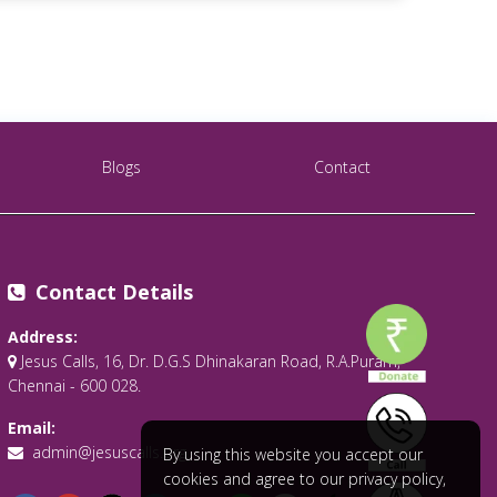
Blogs
Contact
Contact Details
Address:
Jesus Calls, 16, Dr. D.G.S Dhinakaran Road, R.A.Puram,
Chennai - 600 028.
Email:
admin@jesuscalls.org
By using this website you accept our
cookies and agree to our privacy policy,