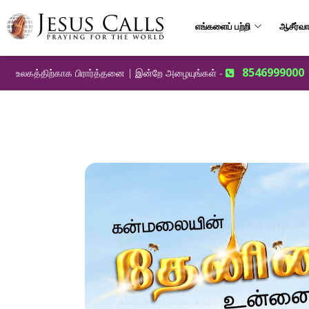
எங்களைப் பற்றி
ஆசீர்வா
8546999000
உலகத்திற்காக பிரார்த்தனை | இன்றே அழையுங்கள் -