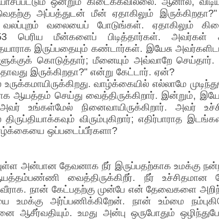
ிரயாசப்பட்டும் ஒன்றும் கிடைக்கவில்லை. ஆனால், 
டுவதற்கு அப்பத்துடன் மீன் ஏதாகிலும் இருக்கிறதா?
 வலப்புறம் வலையைப் போடுங்கள். ஏதாகிலும் கிடை
3 பெரிய மீன்களைப் பிடித்தார்கள். அவர்கள் 
ம் தயாராக இருப்பதையும் கண்டார்கள். இயேசு அவர்களிடம
களுக்குக் கொடுத்தார்; மீனையும் அவ்வாறே செய்தார்
ஏதாவது இருக்கிறதா?" என்று கேட்டார். ஏன்?
உருக்கமாயிருக்கிறது. வாழ்க்கையில் எல்லாமே முடிந்
 ஆயத்தம் செய்து வைத்திருக்கிறார். இன்றும், இயேச
. அவர் உங்கள்மேல் நினைவாயிருக்கிறார். அவர் 
ருப்தியாக்கவும் விரும்புகிறார்; எதிர்பாராத இடங்க
வாழ்க்கையை ஒப்படைப்பீர்களா?
ள்ள அன்பான தேவனாக நீர் இருப்பதற்காக உமக்கு நன்றி
த்தம்பண்ணி வைத்திருக்கிறீர். நீர் உச்சிதமா
வீராக. நான் கேட்பதற்கு முன்பே என் தேவைகளை அறிந்த
 உமக்கு அர்ப்பணிக்கிறேன். நான் உம்மை நம்புகி
னை ஆசீர்வதியும். உமது அன்பு ஒருபோதும் ஒழிந்து