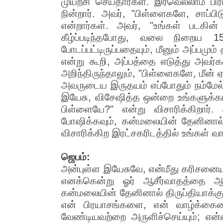
முயற்சி செய்தார்கள். இரவெல்லாம் ப
நின்றார். அவர், "பிள்ளைகளே, சாப்பி
என்றார்கள். அவர், "உங்கள் படகின்
கீழ்ப்படிந்தபோது, வலை நிறைய 15
போடப்பட்டிருப்பதையும், மீனும் அப்பமு
என்று கூறி, அப்பத்தை எடுத்து அவர்
அறிந்திருந்தாலும், "பிள்ளைகளே, மீன் 
அவருடைய இருதயம் எப்போதும் நம்மேல் 
இயேசு, விசேஷித்த ஒன்றை உங்களுக்காக
பிள்ளையே?" என்று விசாரிக்கிறார்
போஷிக்கவும், கன்மலையின் தேனினால் தி
விசாரிக்கிற இரட்சகரிடத்தில் உங்கள் 
ஜெபம்:
அன்புள்ள இயேசுவே, என்மீது கரிசனையு
எனக்கென்று ஓர் ஆசீர்வாதத்தை ஆய
கன்மலையின் தேனினால் திருப்தியாக்கு
என் பிரயாசங்களை, என் வாழ்க்கையை
வேண்டியவற்றை அருளிச்செய்யும்; என்