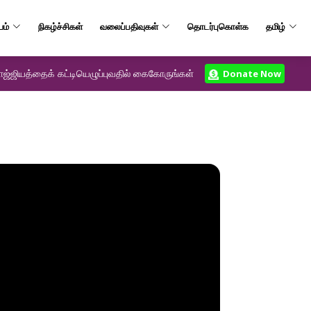
யம்
நிகழ்ச்சிகள்
வலைப்பதிவுகள்
தொடர்புகொள்க
தமிழ்
ஜ்ஜியத்தைக் கட்டியெழுப்புவதில் கைகோருங்கள்
Donate Now