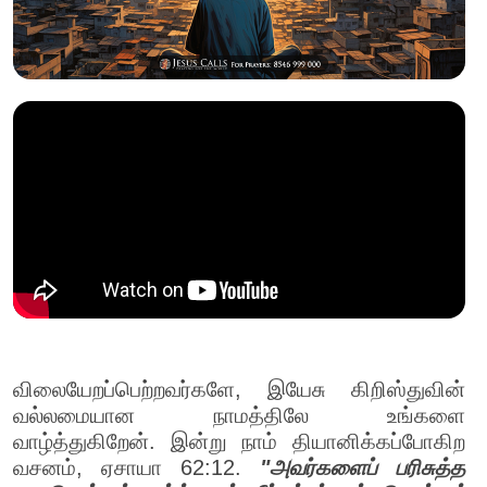
விலையேறப்பெற்றவர்களே, இயேசு கிறிஸ்துவின்
வல்லமையான நாமத்திலே உங்களை
வாழ்த்துகிறேன். இன்று நாம் தியானிக்கப்போகிற
வசனம், ஏசாயா 62:12.
"அவர்களைப் பரிசுத்த