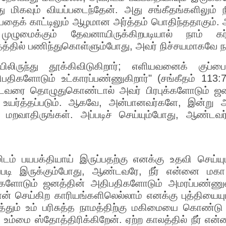
ு மிகவும் வியப்படைந்தேன். அது சங்கீதங்களிலும்
தைக் காட்டிலும் ஆழமான அர்த்தம் பொதிந்ததாகும். அத
ுமைக்கும் தேவனாயிருக்கிறபடியால் நாம் கர்த
தத்தில் பணிந்துகொள்ளும்போது, அவர் நிச்சயமாகவே நம
லிருந்து தூக்கிவிடுகிறார்; எளியவனைக் குப்பைய
பதிகளோடும் உட்காரப்பண்ணுகிறார்" (சங்கீதம் 113:7
வரை தொழுதுகொண்டால் அவர் பிரபுக்களோடும் ஜனத்
 உயர்த்தப்படும். ஆகவே, அன்பானவர்களே, இன்று ஆண
ும் மறவாதிருங்கள். அப்படிச் செய்யும்போது, ஆண்
டம் பயபக்தியாய் இருப்பதற்கு எனக்கு உதவி செய்ய
அப்படி இருக்கும்போது, ஆண்டவரே, நீர் என்னை மகா 
ரபுக்களோடும் ஜனத்தின் அதிபதிகளோடும் அமரப்பண்
ான் செய்கிற காரியங்களிலெல்லாம் எனக்கு புத்தியையு
தும் உம் பரிசுத்த நாமத்திற்கு மகிமையை கொண்டு
் உம்மை ஸ்தோத்திரிக்கிறேன். ஏற்ற காலத்தில் நீர் என்