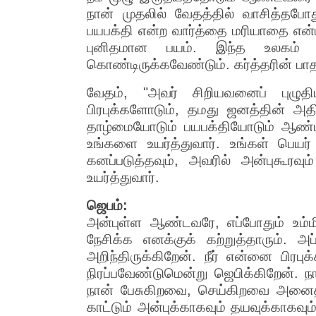
நான் முதலில் வேதத்தில் வாசித்தபோத
பயபக்தி என்ற வார்த்தை மரியாதை என்ப
புனிதமான பயம். இந்த உலகம் முழ
கொண்டிருக்கவேண்டும். கர்த்தரின் பா
வேதம், "அவர் சிறியவனைப் புழுதியி
பிரபுக்களோடும், தமது ஜனத்தின் அதி
தாழ்மையோடும் பயபக்தியோடும் ஆண்ட
உங்களை உயர்த்துவார். உங்கள் பெயர்
கனப்படுத்தவும், அவரில் அன்புகூரவ
உயர்த்துவார்.
ஜெபம்:
அன்புள்ள ஆண்டவரே, எப்போதும் உம்மி
நேசிக்க எனக்குக் கற்றுத்தாரும். 
அறிந்திருக்கிறேன். நீர் என்னை பி
நிரப்பவேண்டுமென்று ஜெபிக்கிறேன். ந
நான் பேசுகிறவை, செய்கிறவை அனைத்
காட்டும் அன்புக்காகவும் தயவுக்காகவும