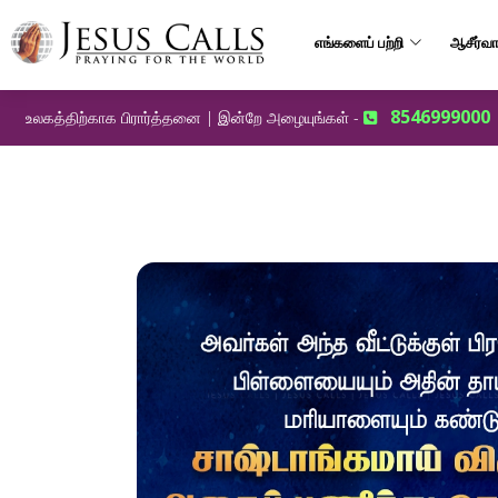
எங்களைப் பற்றி
ஆசீர்வா
8546999000
உலகத்திற்காக பிரார்த்தனை | இன்றே அழையுங்கள் -