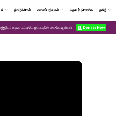
யம்
நிகழ்ச்சிகள்
வலைப்பதிவுகள்
தொடர்புகொள்க
தமிழ்
ஜ்ஜியத்தைக் கட்டியெழுப்புவதில் கைகோருங்கள்
Donate Now