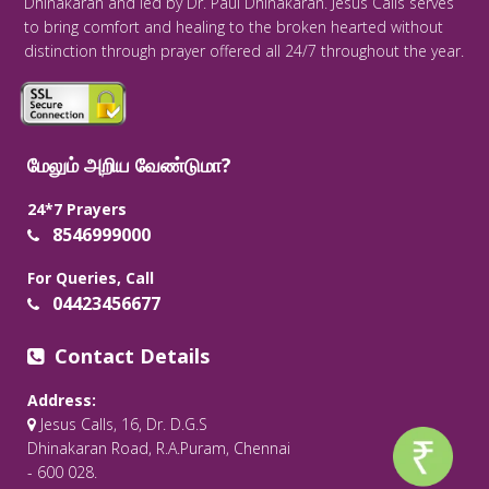
Dhinakaran and led by Dr. Paul Dhinakaran. Jesus Calls serves
to bring comfort and healing to the broken hearted without
distinction through prayer offered all 24/7 throughout the year.
மேலும் அறிய வேண்டுமா?
24*7 Prayers
8546999000
For Queries, Call
04423456677
Contact Details
Address:
Jesus Calls, 16, Dr. D.G.S
Dhinakaran Road, R.A.Puram, Chennai
- 600 028.