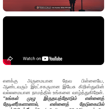
எனக்கு அருமையான தேவ பிள்ளையே,
ஆண்டவரும் இரட்சகருமான இயேசு கிறிஸ்துவின்
வல்லமையான நாமத்தில் உங்களை வாழ்த்துகிறேன்.
"உங்கள் முழு இருதயத்தோடும் என்னைத்
தேடினீர்களானால், என்னைத் தேடுகையில்