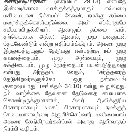
கண்டுபிடிப்பீர்கள்"
(எரேமியா 29:13) என்பதே
இன்றைக்கான வாக்குத்தத்தமாகும். எவ்வளவு
மகிமையான நிச்சயம்! தேவன், நமக்கு தம்மை
மறைத்துக்கொள்வதில்லை. அவர் எப்போதுமே
சமீபமாயிருக்கிறார். ஆனாலும், தம்மை நாம்,
தற்செயலாக அல்ல; ஆனால், முழு மனதுடன்
தேடவேண்டும் என்று எதிர்பார்க்கிறார். அவரை முழு
இருதயத்துடனும் தேடுவது என்பதற்கு நம் முழு
கவனத்தையும், முழு அன்பையும், முழு
சக்தியையும், முழு நேரத்தையும் பயன்படுத்துவது
என்பது அர்த்தம். வேதம், "கர்த்தரைத்
தேடுகிறவர்களுக்கோ ஒரு நன்மையுங்
குறைவுபடாது" (சங்கீதம் 34:10) என்று கூறுகிறது.
நம் வாழ்க்கை தேவனை தேடுவதை மையமாக
கொண்டிருக்குமானால், அவர் ஆவிக்குரிய
பிரகாரமாகவும் உலகப் பிரகாரமாகவும் நமக்குத்
தேவையானவற்றை அருளிச்செய்வார். உண்மையாய்
அவரை தேடுகிறவர்கள்மேல் அவரது ஆசீர்வாதம்
நிரம்பி வழியும்.