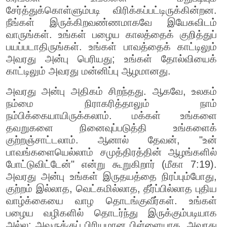
சேர்த்துக்கொள்ளும்படி விரிக்கப்பட்டிருக்கின்றன.
நீங்கள் இருக்கிறவண்ணமாகவே இயேசுவிடம்
வாருங்கள். உங்கள் பழைய காலத்தைக் குறித்துப்
பயப்படாதிருங்கள். உங்கள் பாவத்தைக் காட்டிலும்
அவரது அன்பு பெரியது; உங்கள் தோல்வியைக்
காட்டிலும் அவரது மன்னிப்பு ஆழமானது.
அவரது அன்பு அதிகம் சிறந்தது. ஆகவே, உலகம்
நம்மை நிராகரித்தாலும் நாம்
நம்பிக்கையாயிருக்கலாம். மக்கள் உங்களை
தவறுகளை நினைவுப்படுத்தி உங்களைக்
குற்றஞ்சாட்டலாம். ஆனால் தேவன், "உன்
பாவங்களையெல்லாம் சமுத்திரத்தின் ஆழங்களில்
போட்டுவிட்டேன்" என்று கூறுகிறார் (மீகா 7:19).
அவரது அன்பு உங்கள் இருதயத்தை நிரப்பும்போது,
குற்றம் இல்லாத, வெட்கமில்லாத, தீர்ப்பில்லாத புதிய
வாழ்க்கையை வாழ தொடங்குவீர்கள். உங்கள்
பழைய வழிகளில் தொடர்ந்து இருக்கும்படியாக
அல்ல; அவருக்குப் பிரியமான பிள்ளையாக, அவரது