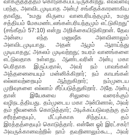
வாக்குத்தத்தம் கொடுக்கப்பட்டிருக்கிறது. எவ்வளவு
பரந்த, அளவிடமுடியாத அன்பு! சங்கீதக்காரனாகிய
தாவீது, "உமது கிருபை வானபரியந்தமும், உமது
சத்தியம் மேகமண்டலங்கள்பரியந்தமும் எட்டுகிறது"
(சங்கீதம் 57:10) என்று அறிக்கையிடுகிறான். தேவ
அன்பை எந்த மனுஷீக அளவினாலும்
அளவிடமுடியாது. அதன் ஆழம் ஆராய்ந்து
முடியாதது; அகலம் முடிவற்றது; உயரம் வானங்களை
எட்டுவதாக உள்ளது. ஆண்டவரின் அன்பு மகா
பெரிதாக இருப்பதால், அவர் நம் பாவங்கள்
அத்தனையையும் மன்னிக்கிறார்; நம் காயங்கள்
எல்லாவற்றையும் ஆற்றுகிறார்; நம்முடைய
முறிவுகளை எல்லாம் சீர்ப்படுத்துகிறார். அதே அன்பு
தான் இயேசுவை சிலுவை வரைக்கும்
வழிநடத்தியது. தம்முடைய மகா அன்பினால், அவர்
தம் ஜீவனைக் கொடுத்தார்; அடிக்கப்படுவதற்கு தம்
சரீரத்தையும், மீட்புக்காக சிந்தப்பட தம்
இரத்தத்தையும் கொடுத்தார். என்னே ஓர் இரட்சகர்!
அவருக்கானவற்றில் நாம் தவறினாலும்கூட, அவர்