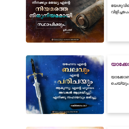
യേശുവിന
വിളിച്ചപേ
യാക്ക
യാക്കോബി
ചെയ്യും.