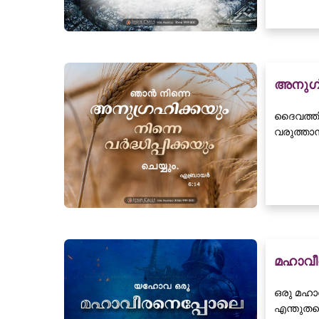
അനുഗ്ര
ദൈവത്തിന
വരുത്താ
മഹാവീര
ഒരു മഹാവ
എന്തുതന്