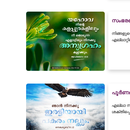
സംഭരണ
നിങ്ങളുട
എല്ലാറ്
പൂർണമാ
എല്ലാ സ
ശക്തിപ്പ