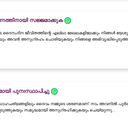
ത്തിനായി സജ്ജമാക്കുക
െ ദൈനംദിന ജീവിതത്തിന്റെ എല്ലാ മേഖലകളിലേക്കും നിങ്ങൾ യേശു
റിലും അവൻ അനുഗ്രഹം ചൊരിയുകയും നിങ്ങളെ അഭിവൃദ്ധിപ്പെടുത്തു
യി പുനഃസ്ഥാപിച്ചു
ാഹചര്യങ്ങളിലും ദൈവം നമ്മുടെ ശരണമാണ്. നാം അവനിൽ പൂർണ്
െടുത്തുകയും സമൃദ്ധമായി അനുഗ്രഹിക്കുകയും ചെയ്യുന്നു....