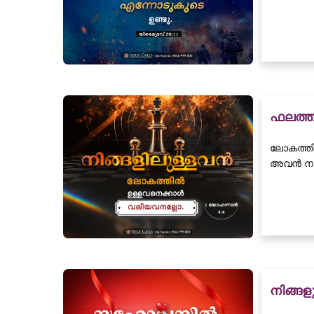
ഫലത്ത
ലോകത്തി
അവൻ നമ്മ
നിങ്ങ