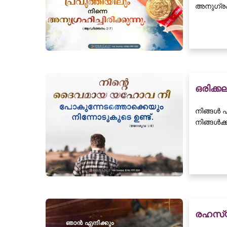
അനുഗ്രഹി
ഒരിക്ക
നിങ്ങൾ 
നിങ്ങൾക
രഹസ്യ