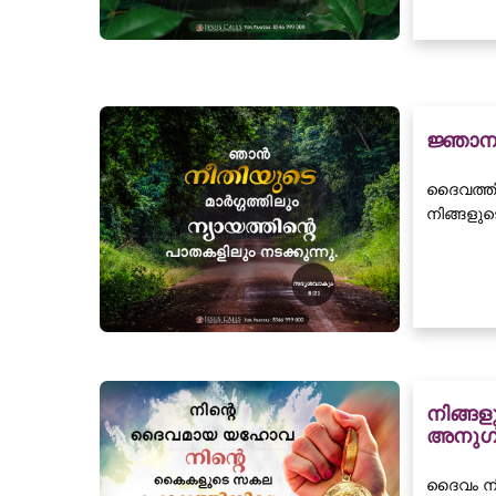
ജ്ഞാന
ദൈവത്തിൽ
നിങ്ങളു
നിങ്ങ
അനുഗ്ര
ദൈവം നി