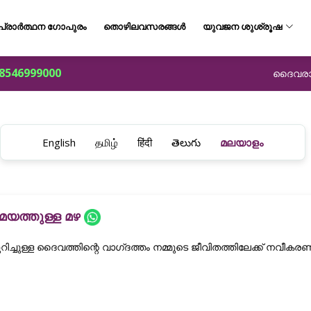
പ്രാർത്ഥന ഗോപുരം
തൊഴിലവസരങ്ങൾ
യുവജന ശുശ്രൂഷ
8546999000
ദൈവരാജ്
English
தமிழ்
हिंदी
తెలుగు
മലയാളം
മയത്തുള്ള മഴ
റിച്ചുള്ള ദൈവത്തിന്റെ വാഗ്‌ദത്തം നമ്മുടെ ജീവിതത്തിലേക്ക് നവീകരണ