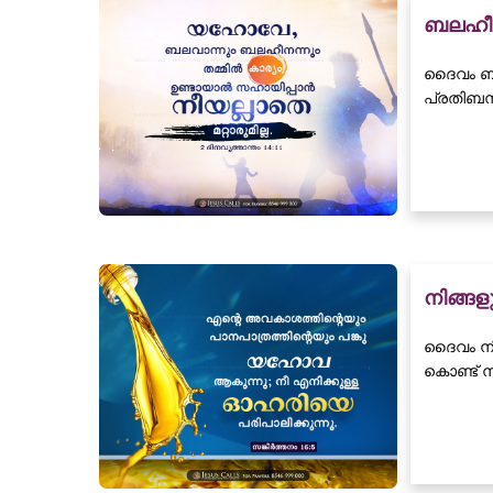
ബലഹീന
ദൈവം ബല
പ്രതിബന
നിങ്ങള
ദൈവം നി
കൊണ്ട് ന