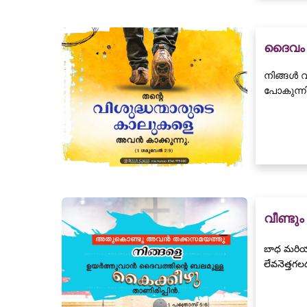
ദൈവം ത
നിങ്ങൾ 
പോകുന്നി
വീണ്ടു
బాధ మరియు
లేవనెత్తగలద