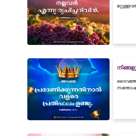
മറ്റുള്ള
നിങ്ങ
ദൈവത്തോ
സന്തോഷവ