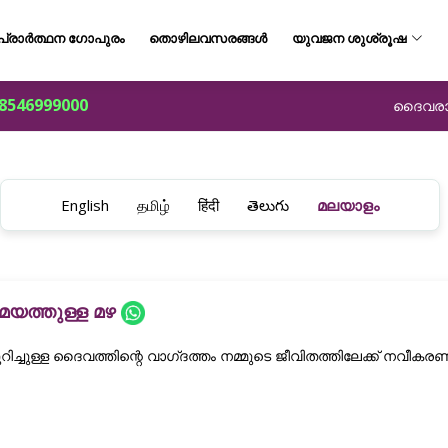
പ്രാർത്ഥന ഗോപുരം
തൊഴിലവസരങ്ങൾ
യുവജന ശുശ്രൂഷ
8546999000
ദൈവരാജ്
English
தமிழ்
हिंदी
తెలుగు
മലയാളം
മയത്തുള്ള മഴ
റിച്ചുള്ള ദൈവത്തിന്റെ വാഗ്‌ദത്തം നമ്മുടെ ജീവിതത്തിലേക്ക് നവീകരണ