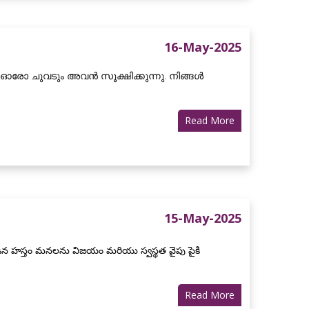
16-May-2025
 ഓരോ ചുവടും അവൻ സൂക്ഷിക്കുന്നു. നിങ്ങൾ
Read More
15-May-2025
న హస్తం మనలను విజయం మరియు స్వస్థత వైపు పైకి
Read More