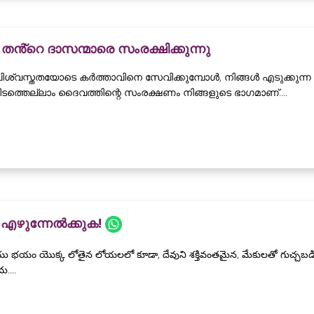
ൻ്റെ ദാസന്മാരെ സംരക്ഷിക്കുന്നു
വിശ്വസ്തതയോടെ കർത്താവിനെ സേവിക്കുമ്പോൾ, നിങ്ങൾ എടുക്കുന്ന
ടത്തെല്ലാം ദൈവത്തിന്റെ സംരക്ഷണം നിങ്ങളുടെ ഭാഗമാണ്....
ം എഴുന്നേൽക്കുക!
 భయం యొక్క లోతైన లోయలలో కూడా, దేవుని శక్తివంతమైన, మేకులతో గుచ్చబడి
ు....