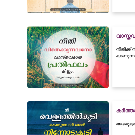
വാസ്തവ
നീതിക്ക
കാണുന്നു.
കർത്താ
ആഴമുള്ള 