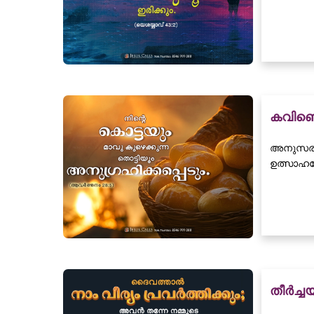
കവിഞ്ഞ
അനുസരണവ
ഉത്സാഹത
തീർച്ച