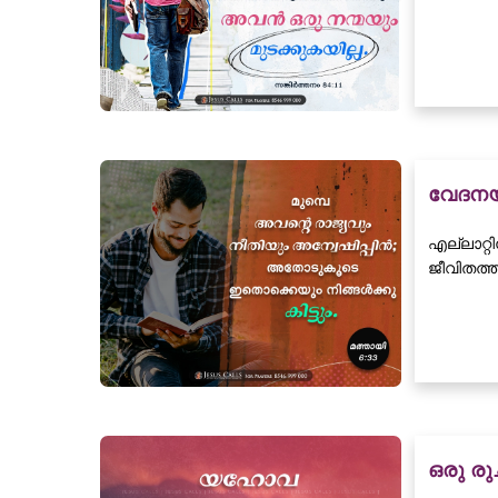
വേദനയ്
എല്ലാറ്
ജീവിതത്ത
ഒരു രുച