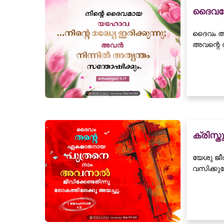
ദൈവസ്ന
ദൈവം അക
അവന്റെ സ
ക്രിസ്ത
യേശു ജീവ
വസിക്കുമ