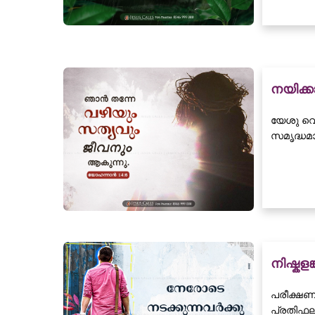
നയിക്
യേശു വെറ
സമൃദ്ധമായ
നിഷ്കള
പരീക്ഷണങ
പ്രതിഫലം 