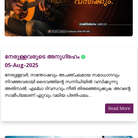
നേരുള്ളവരുടെ അനുഗ്രഹം
05-Aug-2025
നേരുള്ളവർ, സന്തോഷവും അചഞ്ചലമായ സമാധാനവും
നിറഞ്ഞവരായി ദൈവത്തിന്റെ സന്നിധിയിൽ വസിക്കുന്നു.
അതിനാൽ, എല്ലാ ദിവസവും നീതി തിരഞ്ഞെടുക്കുക. അവന്റെ
സാമീപ്യമാണ് ഏറ്റവും വലിയ പ്രതിഫലം....
Read More