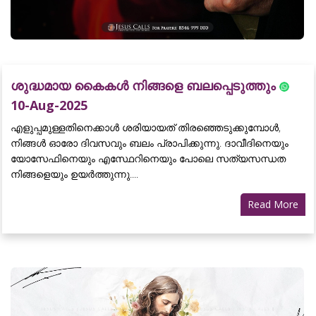
ശുദ്ധമായ കൈകൾ നിങ്ങളെ ബലപ്പെടുത്തും
10-Aug-2025
എളുപ്പമുള്ളതിനെക്കാൾ ശരിയായത് തിരഞ്ഞെടുക്കുമ്പോൾ,
നിങ്ങൾ ഓരോ ദിവസവും ബലം പ്രാപിക്കുന്നു. ദാവീദിനെയും
യോസേഫിനെയും എസ്ഥേറിനെയും പോലെ സത്യസന്ധത
നിങ്ങളെയും ഉയർത്തുന്നു....
Read More