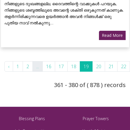
നിങ്ങളുടെ ദുഃഖങ്ങളല്ല, ദൈവത്തിന്റെ വാക്കുകൾ പറയുക,
നിങ്ങളുടെ ശബ്ദത്തിലൂടെ അവന്റെ ശക്തി ഒഴുകുന്നത് കാണുക.
തളർന്നിരിക്കുന്നവരെ ഉയർത്താൻ അവൻ നിങ്ങൾക്ക് ഒരു
പുതിയ നാവ് നൽകുന്നു....
Read More
‹
1
2
...
16
17
18
19
20
21
22
361 - 380 of ( 878 ) records
Blessing Plans
Prayer Towers