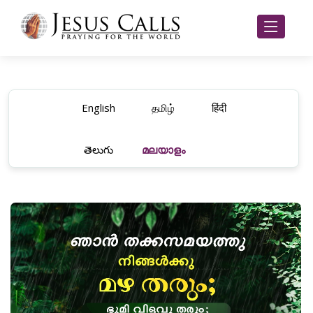
English
தமிழ்
हिंदी
తెలుగు
മലയാളം