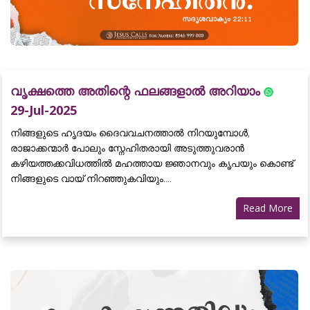
വൃക്ഷത്തെ അതിന്റെ ഫലങ്ങളാൽ അറിയാം
29-Jul-2025
നിങ്ങളുടെ ഹൃദയം ദൈവവചനത്താൽ നിറയുമ്പോൾ,
രാജാക്കന്മാർ പോലും സ്നേഹിതരായി അടുത്തുവരാൻ
കഴിയത്തക്കവിധത്തിൽ മഹത്തായ ജ്ഞാനവും കൃപയും കൊണ്ട്
നിങ്ങളുടെ വായ് നിറഞ്ഞുകവിയും....
Read More