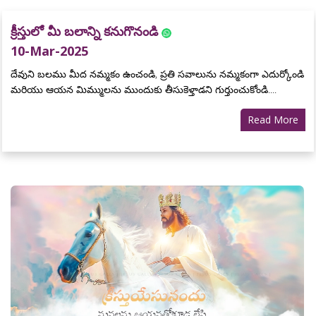
క్రీస్తులో మీ బలాన్ని కనుగొనండి
10-Mar-2025
దేవుని బలము మీద నమ్మకం ఉంచండి, ప్రతి సవాలును నమ్మకంగా ఎదుర్కోండి
మరియు ఆయన మిమ్ములను ముందుకు తీసుకెళ్తాడని గుర్తుంచుకోండి....
Read More