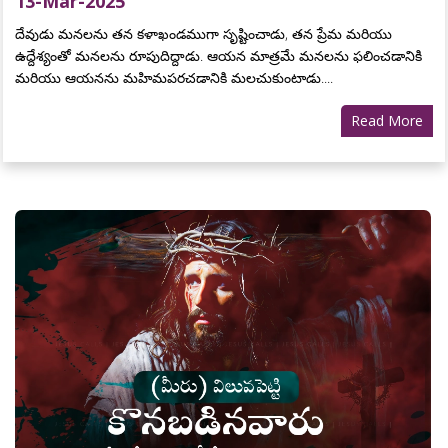
13-Mar-2025
దేవుడు మనలను తన కళాఖండముగా సృష్టించాడు, తన ప్రేమ మరియు
ఉద్దేశ్యంతో మనలను రూపుదిద్దాడు. ఆయన మాత్రమే మనలను ఫలించడానికి
మరియు ఆయనను మహిమపరచడానికి మలచుకుంటాడు....
Read More