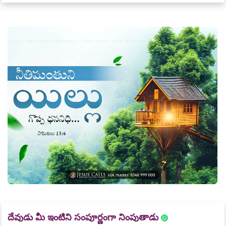
దేవుడు మీ ఇంటిని సంపూర్ణంగా నింపుతాడు