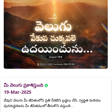
మీ వెలుగు ప్రకాశిస్తుంది
19-Mar-2025
దేవుని వెలుగు మీ జీవితంలోని ప్రతి చీకటిని బ్రద్ధలు చేసి, స్వస్థత మరియు
పునరుద్ధరణను మీ జీవితములో తీసుకొని వస్తుంది....