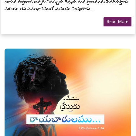
ఆయన హస్తాలకు అప్పగించినప్పుడు దేవుడు మన ప్రాణమును సేదదీరుస్తాడు
మరియు తన సమాధానముతో మనలను నింపుతాడు....
Read More