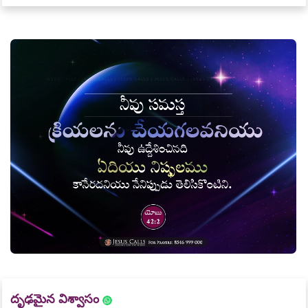
దృఢమైన విశ్వాసం