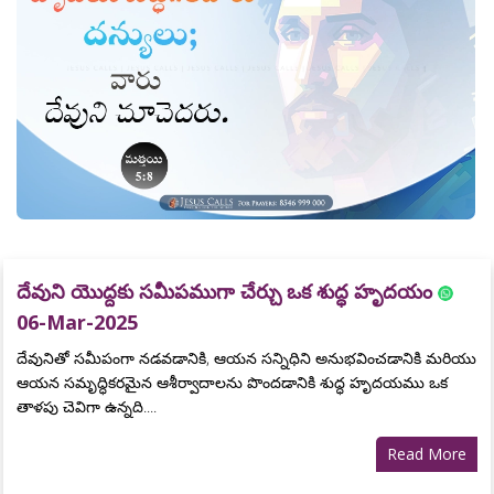
దేవుని యొద్దకు సమీపముగా చేర్చు ఒక శుద్ధ హృదయం
06-Mar-2025
దేవునితో సమీపంగా నడవడానికి, ఆయన సన్నిధిని అనుభవించడానికి మరియు
ఆయన సమృద్ధికరమైన ఆశీర్వాదాలను పొందడానికి శుద్ధ హృదయము ఒక
తాళపు చెవిగా ఉన్నది....
Read More