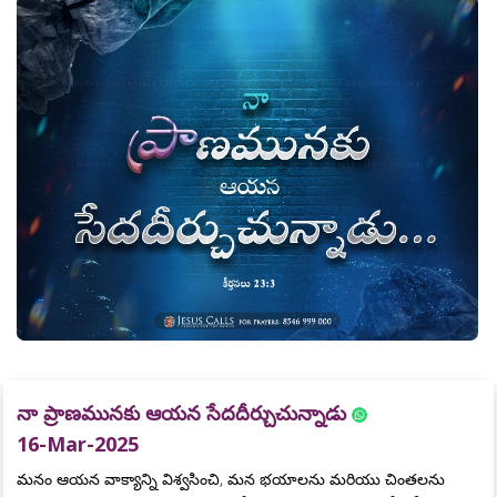
నా ప్రాణమునకు ఆయన సేదదీర్చుచున్నాడు
16-Mar-2025
మనం ఆయన వాక్యాన్ని విశ్వసించి, మన భయాలను మరియు చింతలను