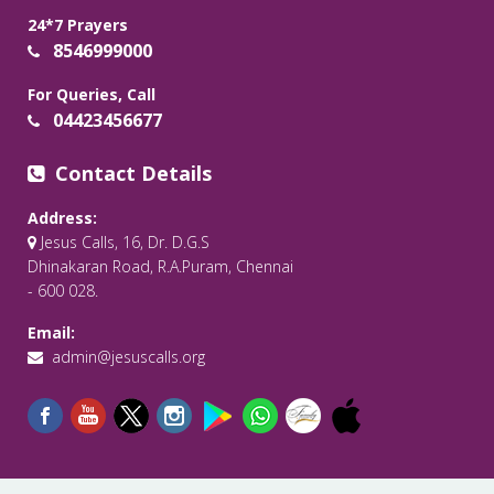
24*7 Prayers
8546999000
For Queries, Call
04423456677
Contact Details
Address:
Jesus Calls, 16, Dr. D.G.S
Dhinakaran Road, R.A.Puram, Chennai
- 600 028.
Email:
admin@jesuscalls.org