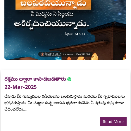
రక్తము ద్వారా కాపాడబడతారు
22-Mar-2025
దేవుడు మీ గుమ్మముల గడియలను బలపరుస్తాడు మరియు మీ గృహములను
భద్రపరుస్తాడు. మీ చుట్టూ ఉన్న ఆయన భద్రతా కంచెను ఏ శత్రువు కుట్ర కూడా
ఛేదించలేదు....
Read More