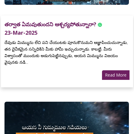
తర్వాత ఏమవుతుందని ఆశ్చర్యపోతున్నారా?
23-Mar-2025
దేవుడు మిమ్మును లేచి పని చేయుటకు పూనుకొనుమని ఆజ్ఞాపించుచున్నాడు,
తన దైవీకమైన సన్నిధికిని మీకు హామీ ఇచ్చుచున్నాడు. కాబట్టి, మీరు
విశ్వాసంతో ముందుకు అడుగుపెట్టినప్పుడు, ఆయన మిమ్మును విజయం
వైపునకు నడి...
Read More