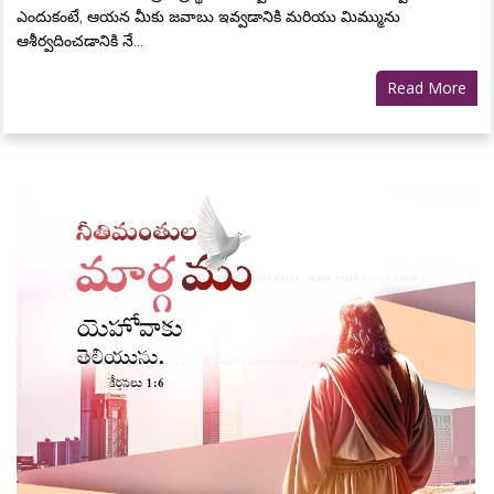
ఎందుకంటే, ఆయన మీకు జవాబు ఇవ్వడానికి మరియు మిమ్మును
ఆశీర్వదించడానికి నే...
Read More