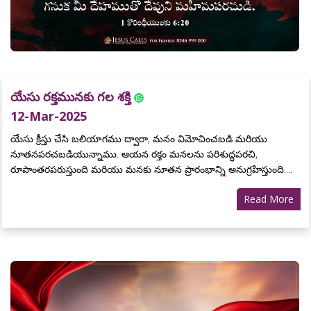
యేసు రక్తమునకు గల శక్తి
12-Mar-2025
యేసు క్రీస్తు చేసి బలియాగము ద్వారా, మనం విమోచించబడి మరియు
నూతనపరచబడియున్నాము. ఆయన రక్తం మనలను పరిశుద్ధపరచి,
రూపాంతరపరుస్తుంది మరియు మనకు నూతన ప్రారంభాన్ని అనుగ్రహిస్తుంది....
Read More