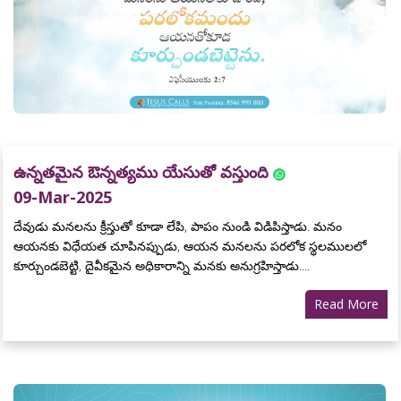
ఉన్నతమైన ఔన్నత్యము యేసుతో వస్తుంది
09-Mar-2025
దేవుడు మనలను క్రీస్తుతో కూడా లేపి, పాపం నుండి విడిపిస్తాడు. మనం
ఆయనకు విధేయత చూపినప్పుడు, ఆయన మనలను పరలోక స్థలములలో
కూర్చుండబెట్టి, దైవీకమైన అధికారాన్ని మనకు అనుగ్రహిస్తాడు....
Read More