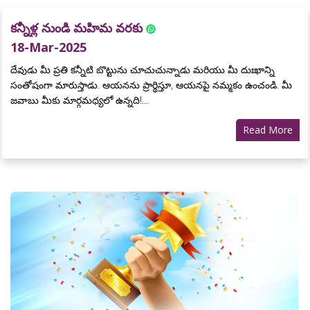
కన్నీళ్ల నుండి మహిమ వరకు
18-Mar-2025
దేవుడు మీ ప్రతి కన్నీటి బొట్టును చూచుచున్నాడు మరియు మీ దుఃఖాన్ని
సంతోషంగా మారుస్తాడు. ఆయనను ప్రార్థిస్తూ, ఆయనపై నమ్మకం ఉంచండి. మీ
జవాబు మీకు మార్గమధ్యలో ఉన్నది!...
Read More