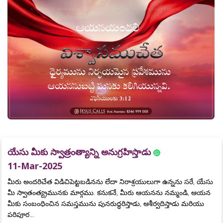
యేసు మీకు స్వాత్రంత్యాన్ని అనుగ్రహిస్తాడు
11-Mar-2025
మీరు అందరిచేత విడిచిపెట్టబడినను లేదా నిరాశ్రయులుగా ఉన్నను సరే, యేసు
మీ స్వాతంత్య్రమునకు మార్గము. కనుకనే, మీరు ఆయనను నమ్మండి, ఆయన
మీకు సంబంధించిన సమస్తమును పునరుద్ధరిస్తాడు, ఆశీర్వదిస్తాడు మరియు
పరిపూర...