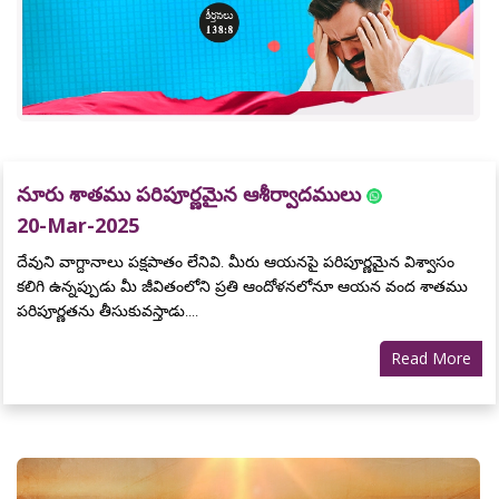
నూరు శాతము పరిపూర్ణమైన ఆశీర్వాదములు
20-Mar-2025
దేవుని వాగ్దానాలు పక్షపాతం లేనివి. మీరు ఆయనపై పరిపూర్ణమైన విశ్వాసం
కలిగి ఉన్నప్పుడు మీ జీవితంలోని ప్రతి ఆందోళనలోనూ ఆయన వంద శాతము
పరిపూర్ణతను తీసుకువస్తాడు....
Read More