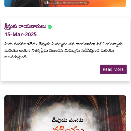
క్రీస్తుకు రాయబారులు
15-Mar-2025
మీరు మరవబడలేదు. దేవుడు మిమ్మును తన రాయబారిగా పిలిచియున్నాడు
మరియు ఆయన నిత్య ప్రేమ నిబంధన మిమ్మును నడిపిస్తుంది మరియు
బలపరుస్తుంది....
Read More