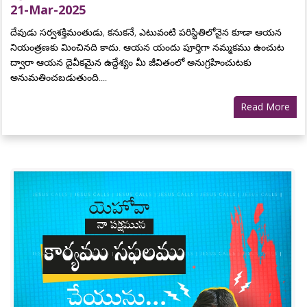
21-Mar-2025
దేవుడు సర్వశక్తిమంతుడు, కనుకనే, ఎటువంటి పరిస్థితిలోనైన కూడా ఆయన
నియంత్రణకు మించినది కాదు. ఆయన యందు పూర్తిగా నమ్మకము ఉంచుట
ద్వారా ఆయన దైవీకమైన ఉద్దేశ్యం మీ జీవితంలో అనుగ్రహించుటకు
అనుమతించబడుతుంది....
Read More