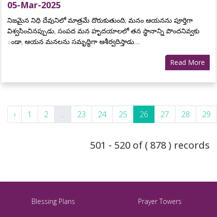
05-Mar-2025
నిజమైన నిధి దేవునిలో మాత్రమే దొరుకుతుంది; మనం ఆయనను పూర్తిగా
విశ్వసించినప్పుడు, సంపద మన హృదయాలలో తన స్థానాన్ని పొందనివ్వకు
ండా, ఆయన మనలను సమృద్ధిగా ఆశీర్వదిస్తాడు....
Read More
‹
1
2
...
23
24
25
26
27
28
29
501 - 520 of ( 878 ) records
Blessing Plans
Prayer Towers