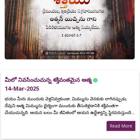
మీలో నివసించుచున్న శక్తివంతమైన ఆత్మ
14-Mar-2025
భయం మీరు ముందుకు వెళ్లనివ్వకుండా, మిమ్మును వెనకుకు లాగినప్పుడు,
దేవుని ఆత్మ మిమ్మును ధైర్యంగా ముందుకు తీసుకెళ్లడానికి శక్తివంతగా
చేయుచున్నది. ఆయన బలం మీ జీవితంలో ఆయన ఉద్దేశ్యాన్ని స్థిరపరుస్తుంది....
Read More