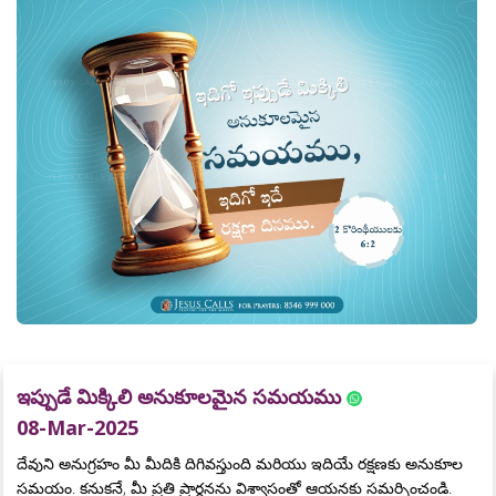
ఇప్పుడే మిక్కిలి అనుకూలమైన సమయము
08-Mar-2025
దేవుని అనుగ్రహం మీ మీదికి దిగివస్తుంది మరియు ఇదియే రక్షణకు అనుకూల
సమయం. కనుకనే, మీ ప్రతి ప్రార్థనను విశ్వాసంతో ఆయనకు సమర్పించండి.