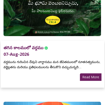
తగిన కాలములో వర్గము
07-Aug-2026
వర్షమును గురించిన దేవుని వాగ్దానము మన జీవితములలో నూతనత్వమును,
వర్థిల్లతను మరియు ప్రతిఫలములను తీసుకొని వచ్చుచున్నది....
Read More