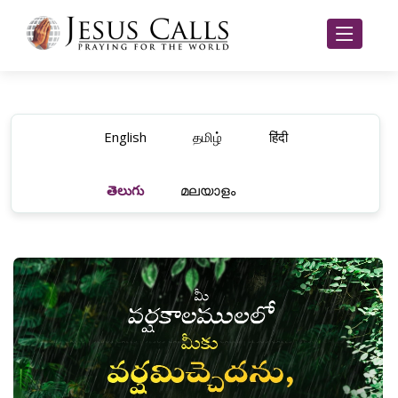
English
தமிழ்
हिंदी
తెలుగు
മലയാളം