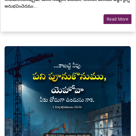
అనుభవించెదము....
Read More