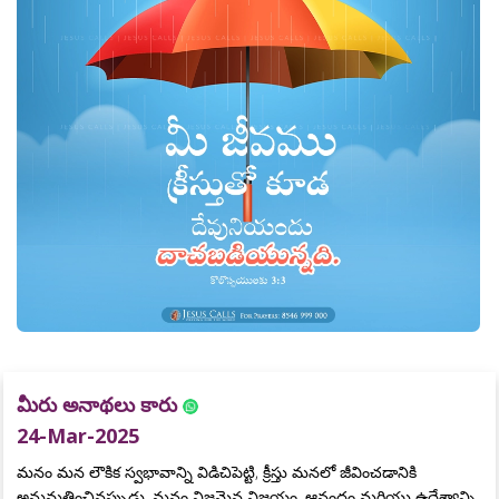
మీరు అనాథలు కారు
24-Mar-2025
మనం మన లౌకిక స్వభావాన్ని విడిచిపెట్టి, క్రీస్తు మనలో జీవించడానికి
అనుమతించినప్పుడు, మనం నిజమైన విజయం, ఆనందం మరియు ఉద్దేశ్యాన్ని