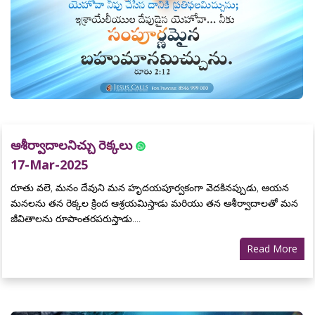
ఆశీర్వాదాలనిచ్చు రెక్కలు
17-Mar-2025
రూతు వలె, మనం దేవుని మన హృదయపూర్వకంగా వెదకినప్పుడు, ఆయన
మనలను తన రెక్కల క్రింద ఆశ్రయమిస్తాడు మరియు తన ఆశీర్వాదాలతో మన
జీవితాలను రూపాంతరపరుస్తాడు....
Read More