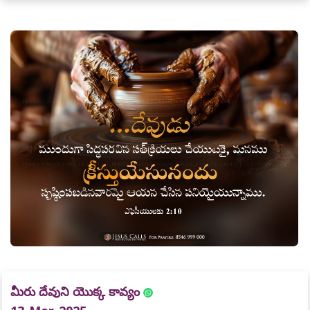
మీరు దేవుని యొక్క కావ్యం