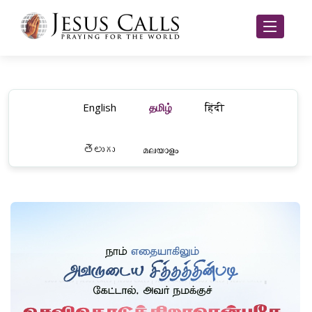
English
தமிழ்
हिंदी
తెలుగు
മലയാളം