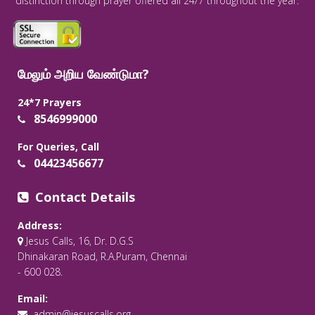
distinction through prayer offered all 24/7 throughout the year.
மேலும் அறிய வேண்டுமா?
24*7 Prayers
8546999000
For Queries, Call
04423456677
Contact Details
Address:
Jesus Calls, 16, Dr. D.G.S
Dhinakaran Road, R.A.Puram, Chennai
- 600 028.
Email:
admin@jesuscalls.org