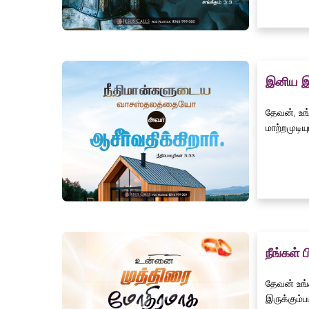
இனிய இ
தேவன், உங
மாற்றமுடியும
நீங்கள் ப
தேவன் உங்
இருக்கும்பட