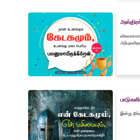
அஸ்திரங
விசுவாசமா
அற்புதவித
பாடுகள
இன்று நீங