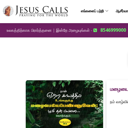
எங்களைப் பற்றி
ஆசீர்வா
8546999000
உலகத்திற்காக பிரார்த்தனை | இன்றே அழையுங்கள் -
மழையைப
நம் வாழ்வ