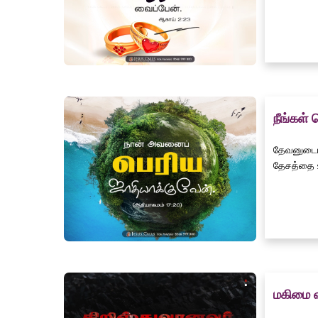
நீங்கள்
தேவனுடைய
தேசத்தை உர
மகிமை 