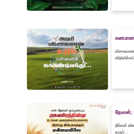
கனமான
விசாலமான 
விடுவிக்கப்
தேவன், 
நீங்கள் வ
வரும்....