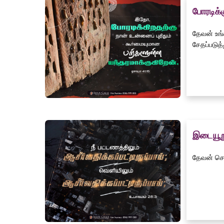
போரடிக்
தேவன் உங்
சேதப்படுத்
இடையூற
தேவன் செய