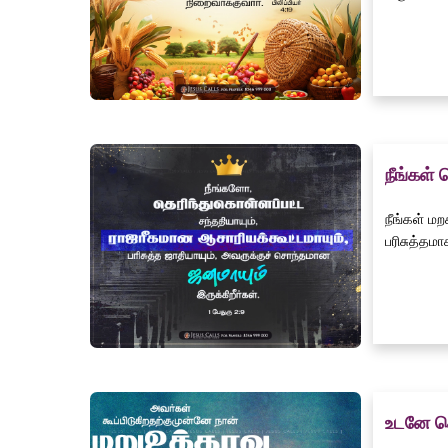
நீங்கள் 
நீங்கள் ம
பரிசுத்தமா
உடனே ச