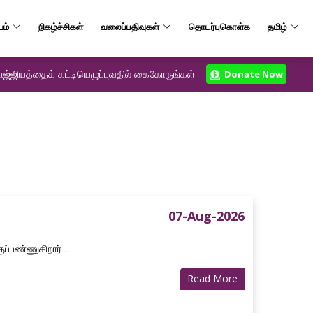
யம்
நிகழ்ச்சிகள்
வலைப்பதிவுகள்
தொடர்புகொள்க
தமிழ்
ஜ்ஜியத்தைக் கட்டியெழுப்புவதில் கைகோருங்கள்
Donate Now
07-Aug-2026
்பண்ணுகிறார்....
Read More