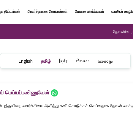
த திட்டங்கள்
பிரார்த்தனை கோபுரங்கள்
வேலை வாய்ப்புகள்
வாலிபர் ஊழி
தேவனின் ரா
English
தமிழ்
हिंदी
తెలుగు
മലയാളം
் பெய்யப்பண்ணுவேன்
ில் புத்துயிரை, வளர்ச்சியை அளித்து கனி கொடுக்கச் செய்வதாக தேவன் வாக்குப